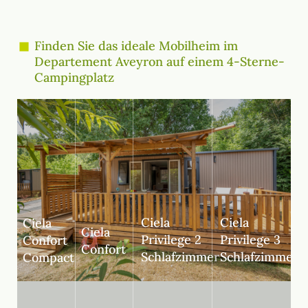
Finden Sie das ideale Mobilheim im
Departement Aveyron auf einem 4-Sterne-
Campingplatz
Ciela
Ciela
Ciela
Ciela
Privilege 2
Privilege 3
Confort
Confort
Schlafzimmer
Schlafzimmer
Compact