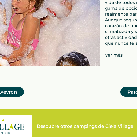
vida de todos
gama de opcio
realmente para
Aunque seguro 
corazón de nue
climatizada y 
otras activida
que nunca te a
Ver más
veyron
Parc
Descubre otros campings de Ciela Village