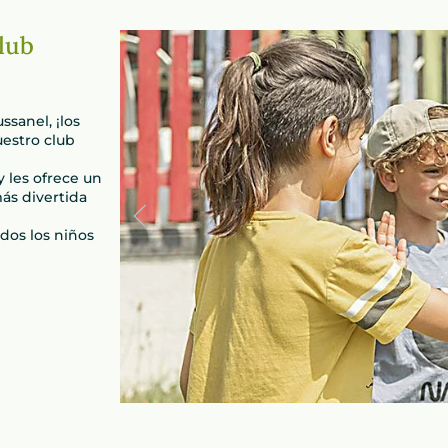
lub
sanel, ¡los
uestro club
y les ofrece un
ás divertida
dos los niños