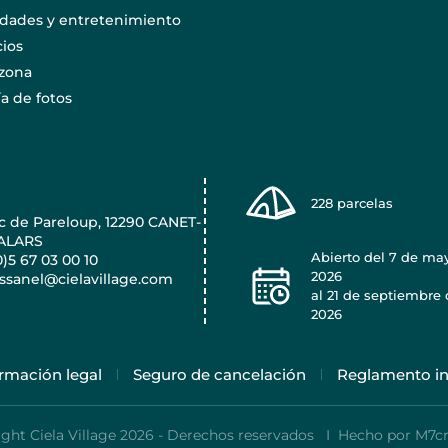
idades y entretenimiento
cios
 zona
ía de fotos
228
parcelas
c de Pareloup, 12290 CANET-
ALARS
Abierto del
7 de ma
0)5 67 03 00 10
2026
ssanel@cielavillage.com
al
21 de septiembre 
2026
rmación legal
Seguro de cancelación
Reglamento in
ght Ciela Village 2026 - Derechos reservados I
Hecho por M7cr