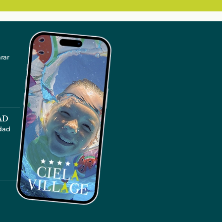
rar
AD
idad