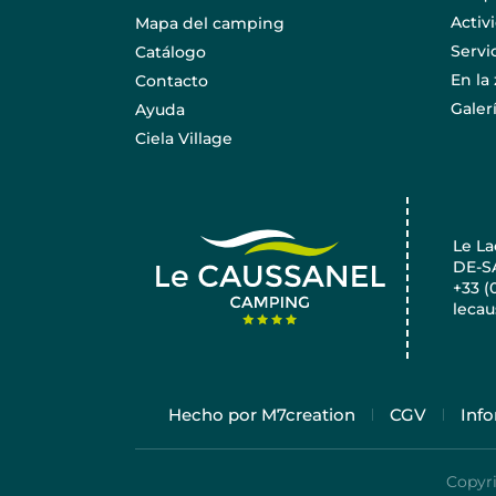
Activ
Mapa del camping
Servi
Catálogo
En la
Contacto
Galer
Ayuda
Ciela Village
Le La
DE-S
+33 (
lecau
Hecho por M7creation
CGV
Info
Copyri