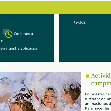
texto2
De lunes a
0 h
 en nuestra aplicación
Activi
campin
En nuestro cam
disfrutar de u
animaciones du
Para hacer las