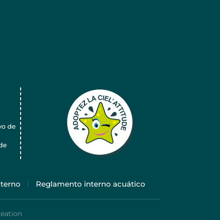
yo de
de
terno
Reglamento interno acuático
eation