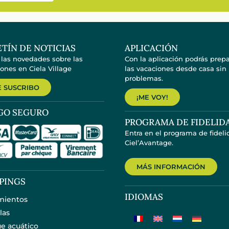
TÍN DE NOTICIAS
APLICACIÓN
 las novedades sobre las
Con la aplicación podrás prepa
ones en Ciela Village
las vacaciones desde casa sin
problemas.
 SUSCRIBO
¡ME VOY!
GO SEGURO
PROGRAMA DE FIDELID
Entra en el programa de fidel
Ciel’Avantage.
MÁS INFORMACIÓN
PINGS
IDIOMAS
mientos
las
e acuático