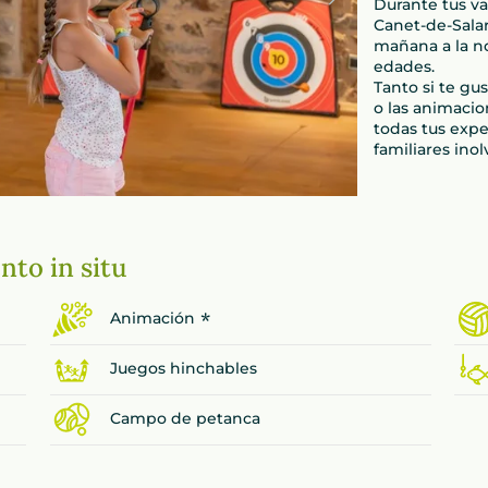
Durante tus v
Canet-de-Salar
mañana a la n
edades.
Tanto si te gu
o las animaci
todas tus expe
familiares inol
nto in situ
*
Animación
Juegos hinchables
Campo de petanca